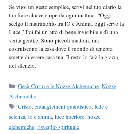
Se vuoi un gesto semplice, scrivi nel tuo diario la
tua frase chiave e ripetila ogni mattina: “Oggi
scelgo il matrimonio tra IO e Anima, oggi servo la
Luce.” Poi fai un atto di bene invisibile e dì una
verità gentile. Sono piccoli mattoni, ma
costruiscono la casa dove il mondo di tenebra
smette di essere casa tua. Il resto lo farà la grazia,
nel silenzio.
Categorie
Gesù Cristo e le Nozze Alchemiche
,
Nozze
Alchemiche
Tag
Cristo
,
entanglement quantistico
,
fede e
scienza
,
io e anima
,
luce interiore
,
nozze
alchemiche
,
risveglio spirituale