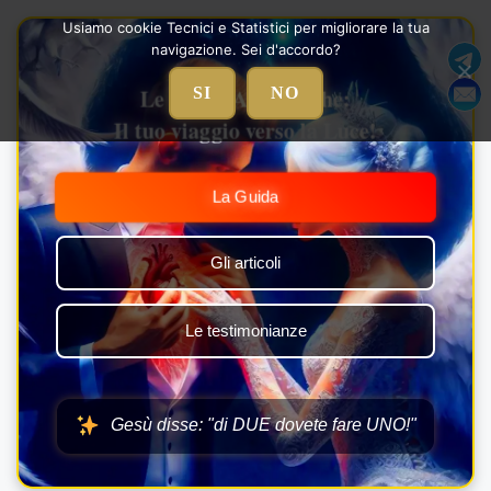
Vai
Usiamo cookie Tecnici e Statistici per migliorare la tua
al
navigazione. Sei d'accordo?
contenuto
Le Nozze Alchemiche:
SI
NO
Il tuo viaggio verso la Luce!
La Guida
Gli articoli
Le testimonianze
Gesù disse: "di DUE dovete fare UNO!"