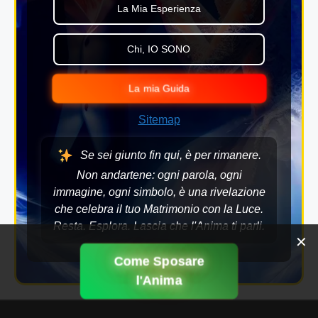
La Mia Esperienza
Chi, IO SONO
La mia Guida
Sitemap
Se sei giunto fin qui, è per rimanere.
Non andartene: ogni parola, ogni
immagine, ogni simbolo, è una rivelazione
che celebra il tuo Matrimonio con la Luce.
Resta. Esplora. Lascia che l'Anima ti parli.
✕
Come Sposare
l'Anima