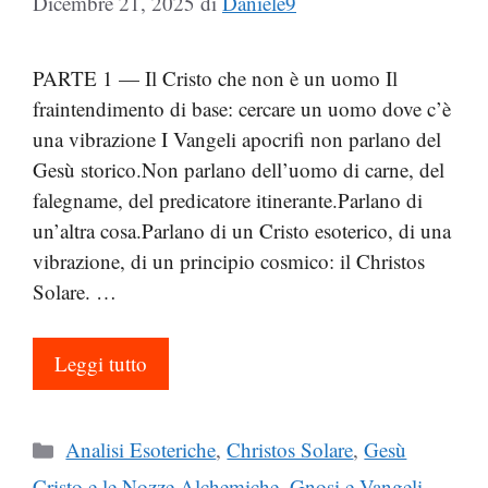
Dicembre 21, 2025
di
Daniele9
PARTE 1 — Il Cristo che non è un uomo Il
fraintendimento di base: cercare un uomo dove c’è
una vibrazione I Vangeli apocrifi non parlano del
Gesù storico.Non parlano dell’uomo di carne, del
falegname, del predicatore itinerante.Parlano di
un’altra cosa.Parlano di un Cristo esoterico, di una
vibrazione, di un principio cosmico: il Christos
Solare. …
Leggi tutto
Categorie
Analisi Esoteriche
,
Christos Solare
,
Gesù
Cristo e le Nozze Alchemiche
,
Gnosi e Vangeli