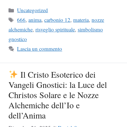
Categorie
Uncategorized
Tag
666
,
anima
,
carbonio 12
,
materia
,
nozze
alchemiche
,
risveglio spirituale
,
simbolismo
gnostico
Lascia un commento
Il Cristo Esoterico dei
Vangeli Gnostici: la Luce del
Christos Solare e le Nozze
Alchemiche dell’Io e
dell’Anima