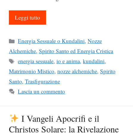
Leggi tutto
Categorie
Energia Sessuale o Kundalini
,
Nozze
Alchemiche
,
Spirito Santo ed Energia Cristica
Tag
energia sessuale
,
io e anima
,
kundalini
,
Matrimonio Mistico
,
nozze alchemiche
,
Spirito
Santo
,
Trasfigurazione
Lascia un commento
I Vangeli Apocrifi e il
Christos Solare: la Rivelazione