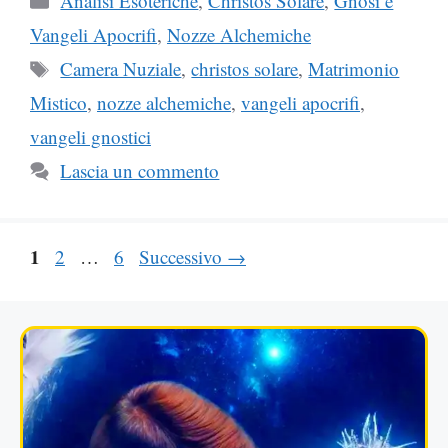
Analisi Esoteriche
,
Christos Solare
,
Gnosi e
Vangeli Apocrifi
,
Nozze Alchemiche
Tag
Camera Nuziale
,
christos solare
,
Matrimonio
Mistico
,
nozze alchemiche
,
vangeli apocrifi
,
vangeli gnostici
Lascia un commento
Pagina
1
Pagina
Pagina
2
…
6
Successivo
→