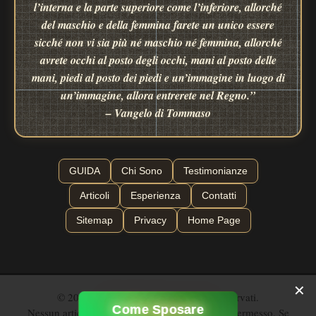
l’interna e la parte superiore come l’inferiore, allorché
del maschio e della femmina farete un unico essere
sicché non vi sia più né maschio né femmina, allorché
avrete occhi al posto degli occhi, mani al posto delle
mani, piedi al posto dei piedi e un’immagine in luogo di
un’immagine, allora entrerete nel Regno.”
– Vangelo di Tommaso
GUIDA
Chi Sono
Testimonianze
Articoli
Esperienza
Contatti
Sitemap
Privacy
Home Page
✕
© 2026 - Nozze Alchemiche - Diritti riservati.
Come Sposare
Nessun articolo può essere ripubblicato senza permesso. Se