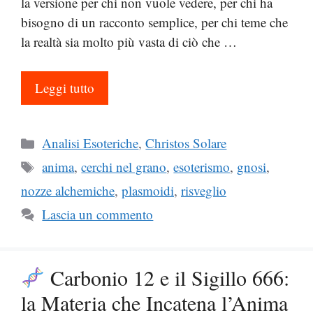
la versione per chi non vuole vedere, per chi ha
bisogno di un racconto semplice, per chi teme che
la realtà sia molto più vasta di ciò che …
Leggi tutto
Categorie
Analisi Esoteriche
,
Christos Solare
Tag
anima
,
cerchi nel grano
,
esoterismo
,
gnosi
,
nozze alchemiche
,
plasmoidi
,
risveglio
Lascia un commento
Carbonio 12 e il Sigillo 666:
la Materia che Incatena l’Anima