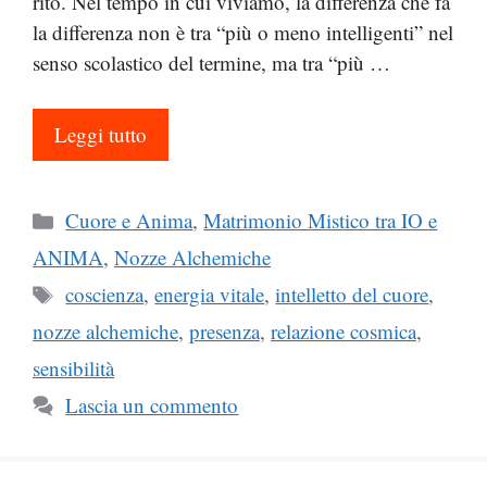
rito. Nel tempo in cui viviamo, la differenza che fa
la differenza non è tra “più o meno intelligenti” nel
senso scolastico del termine, ma tra “più …
Leggi tutto
Categorie
Cuore e Anima
,
Matrimonio Mistico tra IO e
ANIMA
,
Nozze Alchemiche
Tag
coscienza
,
energia vitale
,
intelletto del cuore
,
nozze alchemiche
,
presenza
,
relazione cosmica
,
sensibilità
Lascia un commento