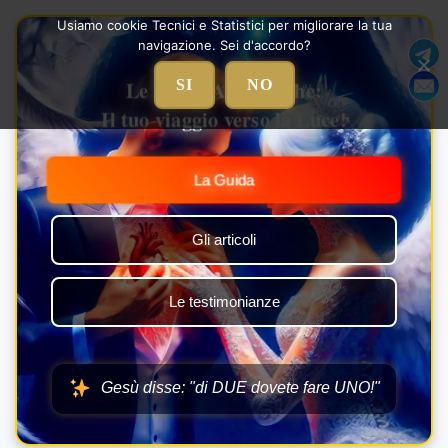
Vai
Usiamo cookie Tecnici e Statistici per migliorare la tua
al
navigazione. Sei d'accordo?
contenuto
Le Nozze Alchemiche:
SI
NO
Il tuo viaggio verso la Luce!
La Guida
Gli articoli
Le testimonianze
Gesù disse: "di DUE dovete fare UNO!"