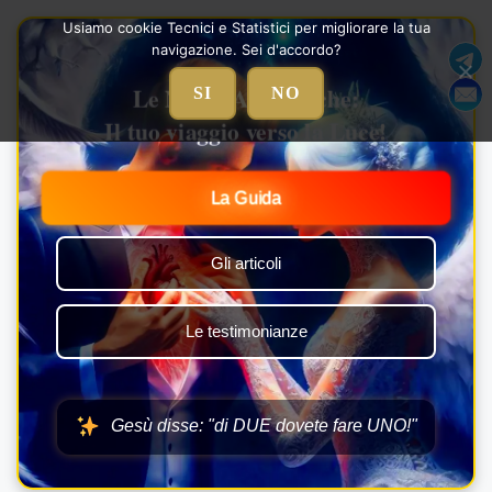
Vai
Usiamo cookie Tecnici e Statistici per migliorare la tua
al
navigazione. Sei d'accordo?
contenuto
Le Nozze Alchemiche:
SI
NO
Il tuo viaggio verso la Luce!
La Guida
Gli articoli
Le testimonianze
Gesù disse: "di DUE dovete fare UNO!"