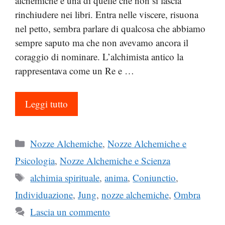
alchemiche è una di quelle che non si lascia
rinchiudere nei libri. Entra nelle viscere, risuona
nel petto, sembra parlare di qualcosa che abbiamo
sempre saputo ma che non avevamo ancora il
coraggio di nominare. L’alchimista antico la
rappresentava come un Re e …
Leggi tutto
Categorie
Nozze Alchemiche
,
Nozze Alchemiche e
Psicologia
,
Nozze Alchemiche e Scienza
Tag
alchimia spirituale
,
anima
,
Coniunctio
,
Individuazione
,
Jung
,
nozze alchemiche
,
Ombra
Lascia un commento