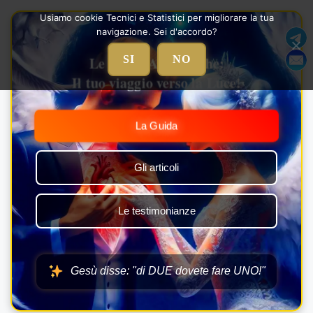
Vai
Usiamo cookie Tecnici e Statistici per migliorare la tua
al
navigazione. Sei d'accordo?
contenuto
Le Nozze Alchemiche:
SI
NO
Il tuo viaggio verso la Luce!
La Guida
Gli articoli
Le testimonianze
Gesù disse: "di DUE dovete fare UNO!"