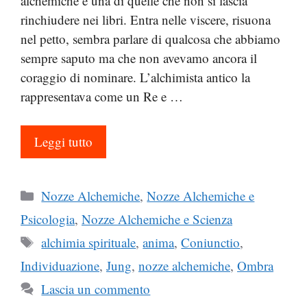
alchemiche è una di quelle che non si lascia
rinchiudere nei libri. Entra nelle viscere, risuona
nel petto, sembra parlare di qualcosa che abbiamo
sempre saputo ma che non avevamo ancora il
coraggio di nominare. L’alchimista antico la
rappresentava come un Re e …
Leggi tutto
Categorie
Nozze Alchemiche
,
Nozze Alchemiche e
Psicologia
,
Nozze Alchemiche e Scienza
Tag
alchimia spirituale
,
anima
,
Coniunctio
,
Individuazione
,
Jung
,
nozze alchemiche
,
Ombra
Lascia un commento