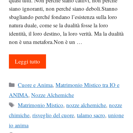
quasi tutti. Non perché siano cattivi, non perché
siano ignoranti, non perché siano deboli.Stanno
sbagliando perché fondano l’esistenza sulla loro
natura duale, come se la dualità fosse la loro
identità, il loro destino, la loro verità. Ma la dualità
non è una metafora.Non è un …
Leggi tutto
Categorie
Cuore e Anima
,
Matrimonio Mistico tra IO e
ANIMA
,
Nozze Alchemiche
Tag
Matrimonio Mistico
,
nozze alchemiche
,
nozze
chimiche
,
risveglio del cuore
,
talamo sacro
,
unione
io anima