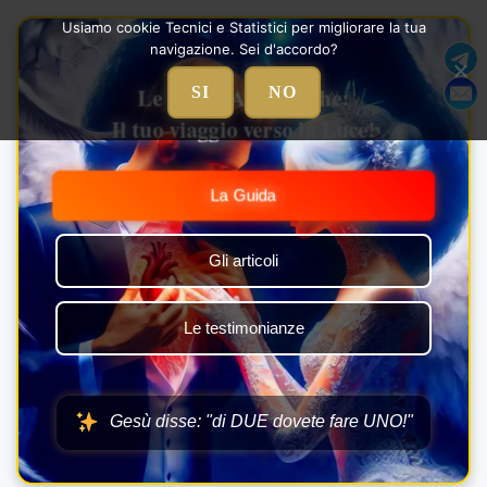
Vai
Usiamo cookie Tecnici e Statistici per migliorare la tua
al
navigazione. Sei d'accordo?
contenuto
Le Nozze Alchemiche:
SI
NO
Il tuo viaggio verso la Luce!
La Guida
Gli articoli
Le testimonianze
Gesù disse: "di DUE dovete fare UNO!"