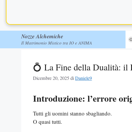
Nozze Alchemiche

Il Matrimonio Mistico tra IO e ANIMA
💍 La Fine della Dualità: i
Dicembre 20, 2025
di
Daniele9
Introduzione: l’errore or
Tutti gli uomini stanno sbagliando.
O quasi tutti.