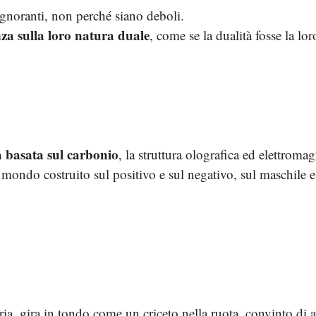
ignoranti, non perché siano deboli.
nza sulla loro natura duale
, come se la dualità fosse la loro
ta basata sul carbonio
, la struttura olografica ed elettroma
mondo costruito sul positivo e sul negativo, sul maschile e 
ia, gira in tondo come un criceto nella ruota, convinto di 