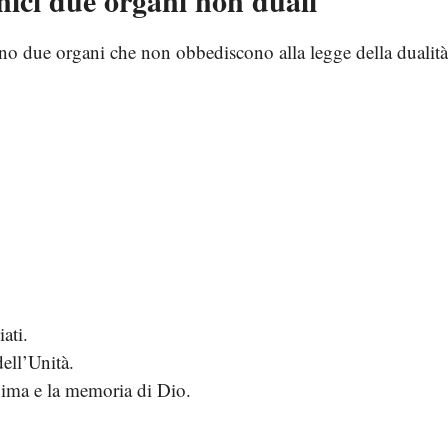
unici due organi non duali
tono due organi che non obbediscono alla legge della dualità
ati.
ell’Unità.
ima e la memoria di Dio.