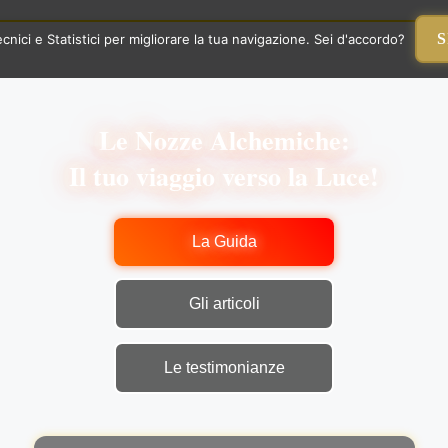
S
nici e Statistici per migliorare la tua navigazione. Sei d'accordo?
Le Nozze Alchemiche:
Il tuo viaggio verso la Luce!
La Guida
Gli articoli
Le testimonianze