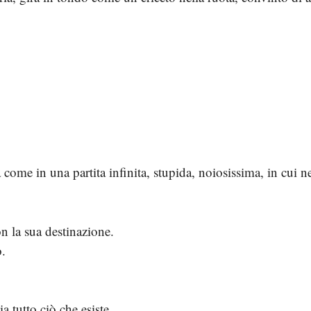
a come in una partita infinita, stupida, noiosissima, in cui 
n la sua destinazione.
o.
a tutto ciò che esiste.