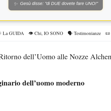
Gesù disse: "di DUE dovete fare UNO!"
✨
 La GUIDA
👁️ Chi, IO SONO
🗣️ Testimonianze
📜 
l Ritorno dell’Uomo alle Nozze Alche
iginario dell’uomo moderno