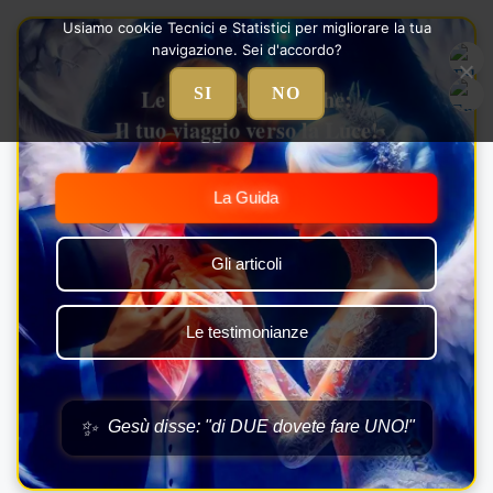
Vai
Usiamo cookie Tecnici e Statistici per migliorare la tua
al
navigazione. Sei d'accordo?
contenuto
Le Nozze Alchemiche:
SI
NO
Il tuo viaggio verso la Luce!
La Guida
Gli articoli
Le testimonianze
✨
Gesù disse: "di DUE dovete fare UNO!"