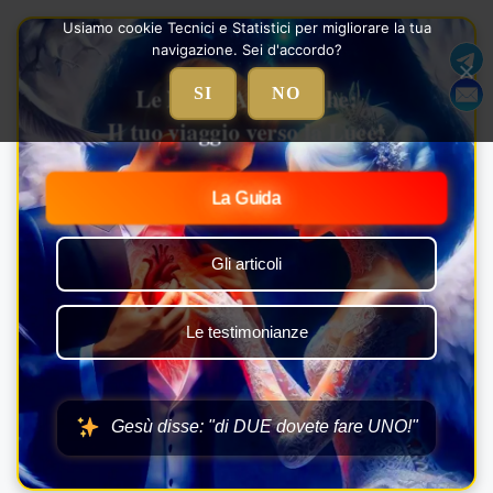
Vai
Usiamo cookie Tecnici e Statistici per migliorare la tua
al
navigazione. Sei d'accordo?
contenuto
Le Nozze Alchemiche:
SI
NO
Il tuo viaggio verso la Luce!
La Guida
Gli articoli
Le testimonianze
Gesù disse: "di DUE dovete fare UNO!"