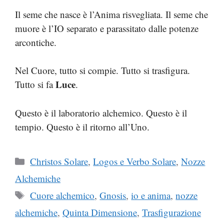
Il seme che nasce è l’Anima risvegliata. Il seme che
muore è l’IO separato e parassitato dalle potenze
arcontiche.
Nel Cuore, tutto si compie. Tutto si trasfigura.
Luce
Tutto si fa
.
Questo è il laboratorio alchemico. Questo è il
tempio. Questo è il ritorno all’Uno.
Categorie
Christos Solare
,
Logos e Verbo Solare
,
Nozze
Alchemiche
Tag
Cuore alchemico
,
Gnosis
,
io e anima
,
nozze
alchemiche
,
Quinta Dimensione
,
Trasfigurazione