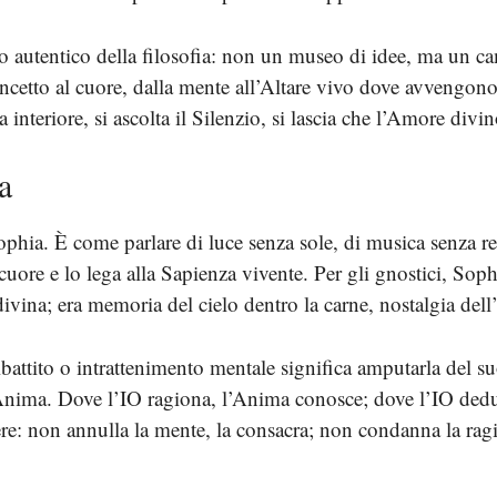
so autentico della filosofia: non un museo di idee, ma un c
oncetto al cuore, dalla mente all’Altare vivo dove avvengon
na interiore, si ascolta il Silenzio, si lascia che l’Amore div
a
ophia. È come parlare di luce senza sole, di musica senza re
l cuore e lo lega alla Sapienza vivente. Per gli gnostici, Sop
divina; era memoria del cielo dentro la carne, nostalgia dell
dibattito o intrattenimento mentale significa amputarla del su
l’Anima. Dove l’IO ragiona, l’Anima conosce; dove l’IO ded
ere: non annulla la mente, la consacra; non condanna la ragi