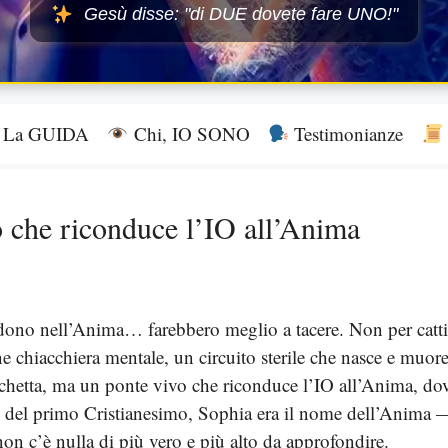
Gesù disse: "di DUE dovete fare UNO!"
La GUIDA
Chi, IO SONO
Testimonianze
lo che riconduce l’IO all’Anima
edono nell’Anima… farebbero meglio a tacere. Non per cattiv
ane chiacchiera mentale, un circuito sterile che nasce e muo
tichetta, ma un ponte vivo che riconduce l’IO all’Anima, do
co del primo Cristianesimo, Sophia era il nome dell’Anima 
on c’è nulla di più vero e più alto da approfondire.