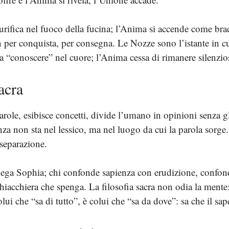
urifica nel fuoco della fucina; l’Anima si accende come brac
per conquista, per consegna. Le Nozze sono l’istante in cui
a a “conoscere” nel cuore; l’Anima cessa di rimanere silenzios
sacra
parole, esibisce concetti, divide l’umano in opinioni senza 
nza non sta nel lessico, ma nel luogo da cui la parola sorge.
 separazione.
, nega Sophia; chi confonde sapienza con erudizione, confon
iacchiera che spenga. La filosofia sacra non odia la mente: l
olui che “sa di tutto”, è colui che “sa da dove”: sa che il s