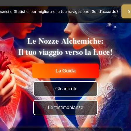
S
nici e Statistici per migliorare la tua navigazione. Sei d'accordo?
Le Nozze Alchemiche:
Il tuo viaggio verso la Luce!
La Guida
Gli articoli
Le testimonianze