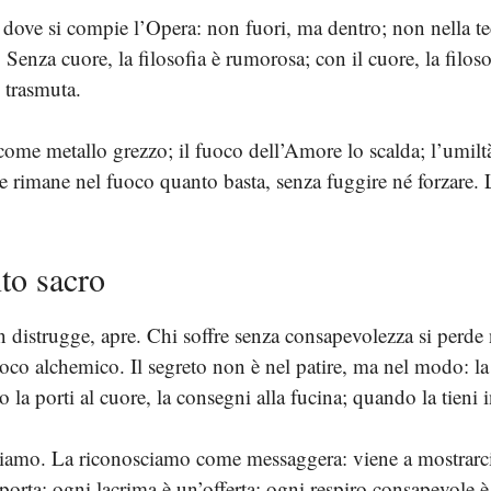
go dove si compie l’Opera: non fuori, ma dentro; non nella tec
Senza cuore, la filosofia è rumorosa; con il cuore, la filoso
, trasmuta.
 come metallo grezzo; il fuoco dell’Amore lo scalda; l’umiltà
re rimane nel fuoco quanto basta, senza fuggire né forzar
to sacro
distrugge, apre. Chi soffre senza consapevolezza si perde ne
oco alchemico. Il segreto non è nel patire, ma nel modo: la 
la porti al cuore, la consegni alla fucina; quando la tieni i
iamo. La riconosciamo come messaggera: viene a mostrarci 
porta; ogni lacrima è un’offerta; ogni respiro consapevole è