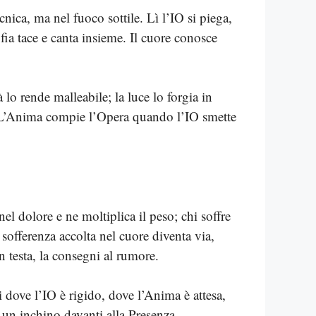
nica, ma nel fuoco sottile. Lì l’IO si piega,
fia tace e canta insieme. Il cuore conosce
 lo rende malleabile; la luce lo forgia in
e. L’Anima compie l’Opera quando l’IO smette
l dolore e ne moltiplica il peso; chi soffre
sofferenza accolta nel cuore diventa via,
n testa, la consegni al rumore.
dove l’IO è rigido, dove l’Anima è attesa,
 un inchino davanti alla Presenza.