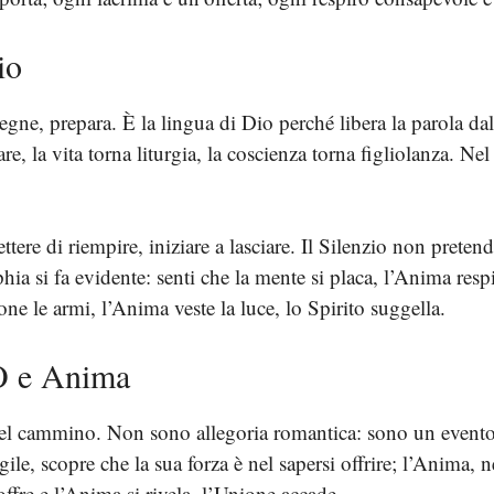
io
ne, prepara. È la lingua di Dio perché libera la parola dalla
are, la vita torna liturgia, la coscienza torna figliolanza. Ne
ttere di riempire, iniziare a lasciare. Il Silenzio non preten
ophia si fa evidente: senti che la mente si placa, l’Anima resp
ne le armi, l’Anima veste la luce, lo Spirito suggella.
O e Anima
 cammino. Non sono allegoria romantica: sono un evento int
gile, scopre che la sua forza è nel sapersi offrire; l’Anima, 
offre e l’Anima si rivela, l’Unione accade.