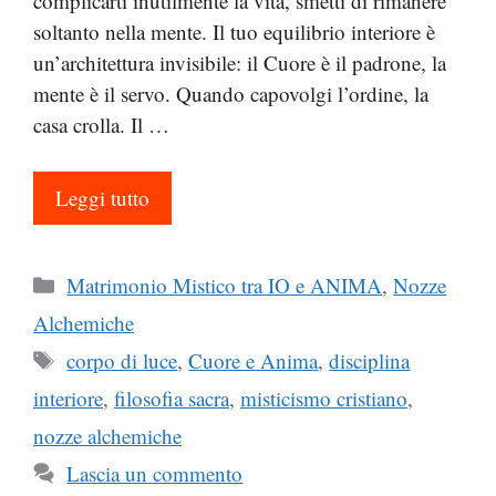
complicarti inutilmente la vita, smetti di rimanere
soltanto nella mente. Il tuo equilibrio interiore è
un’architettura invisibile: il Cuore è il padrone, la
mente è il servo. Quando capovolgi l’ordine, la
casa crolla. Il …
Leggi tutto
Categorie
Matrimonio Mistico tra IO e ANIMA
,
Nozze
Alchemiche
Tag
corpo di luce
,
Cuore e Anima
,
disciplina
interiore
,
filosofia sacra
,
misticismo cristiano
,
nozze alchemiche
Lascia un commento