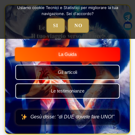
Vai
Usiamo cookie Tecnici e Statistici per migliorare la tua
al
navigazione. Sei d'accordo?
contenuto
Le Nozze Alchemiche:
SI
NO
Il tuo viaggio verso la Luce!
La Guida
Gli articoli
Le testimonianze
Gesù disse: "di DUE dovete fare UNO!"