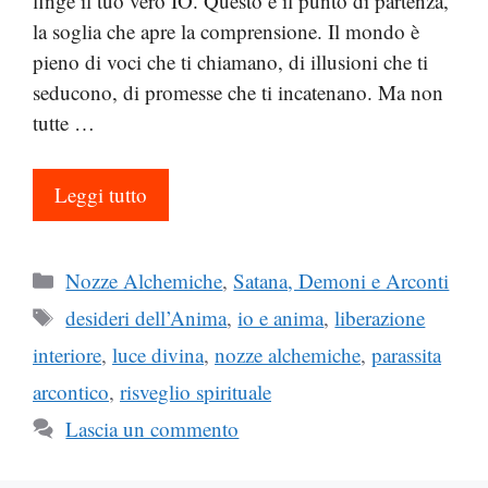
finge il tuo vero IO. Questo è il punto di partenza,
la soglia che apre la comprensione. Il mondo è
pieno di voci che ti chiamano, di illusioni che ti
seducono, di promesse che ti incatenano. Ma non
tutte …
Leggi tutto
Categorie
Nozze Alchemiche
,
Satana, Demoni e Arconti
Tag
desideri dell’Anima
,
io e anima
,
liberazione
interiore
,
luce divina
,
nozze alchemiche
,
parassita
arcontico
,
risveglio spirituale
Lascia un commento