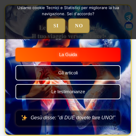
Vai
Usiamo cookie Tecnici e Statistici per migliorare la tua
al
navigazione. Sei d'accordo?
contenuto
Le Nozze Alchemiche:
SI
NO
Il tuo viaggio verso la Luce!
La Guida
Gli articoli
Le testimonianze
Gesù disse: "di DUE dovete fare UNO!"