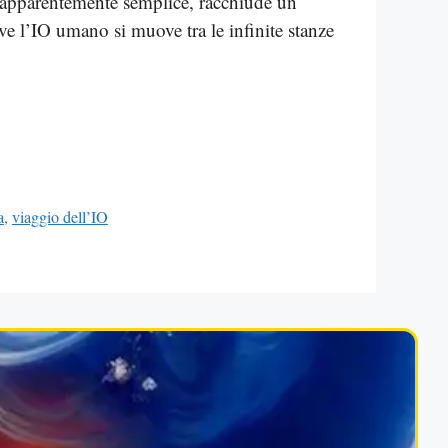
 apparentemente semplice, racchiude un
ve l’IO umano si muove tra le infinite stanze
a
,
viaggio dell’IO