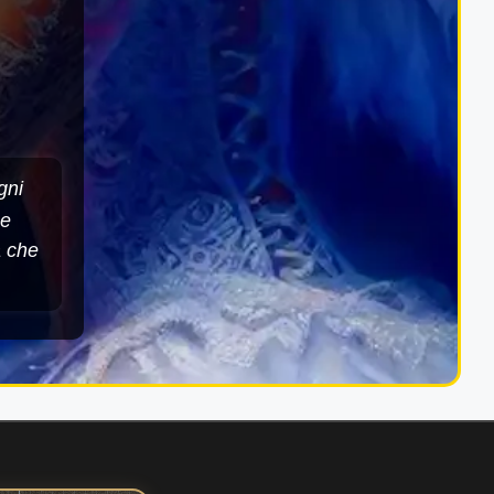
gni
he
a che