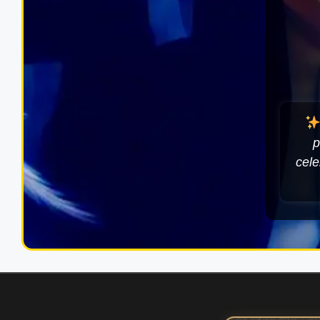
p
cele