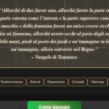
 “Allorché di due farete uno, allorché farete la parte 
a parte esterna come l’interna e la parte superiore come
l maschio e della femmina farete un unico essere sicch
io né femmina, allorché avrete occhi al posto degli o
delle mani, piedi al posto dei piedi e un’immagine in l
un’immagine, allora entrerete nel Regno.”
– Vangelo di Tommaso
Testimonianze
Articoli
Esperienza
Contatti
Sitemap
Come Sposare
© 2026 - Nozze Alchemiche - Diritti riservati.