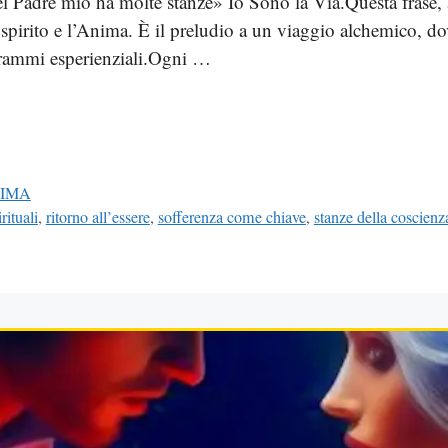
el Padre mio ha molte stanze» Io Sono la Via.Questa frase,
 spirito e l’Anima. È il preludio a un viaggio alchemico, do
grammi esperienziali.Ogni …
ANIMA
ituali
,
ritorno all’essere
,
sofferenza come chiave
,
stanze della coscienz