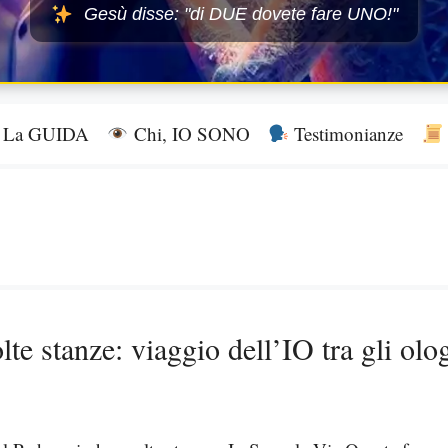
Gesù disse: "di DUE dovete fare UNO!"
La GUIDA
Chi, IO SONO
Testimonianze
te stanze: viaggio dell’IO tra gli ol