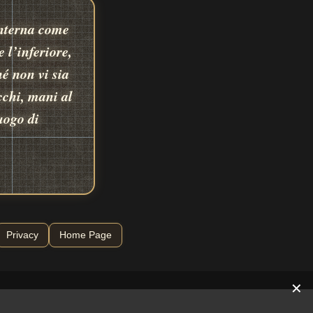
interna come
 l’inferiore,
é non vi sia
cchi, mani al
uogo di
Privacy
Home Page
✕