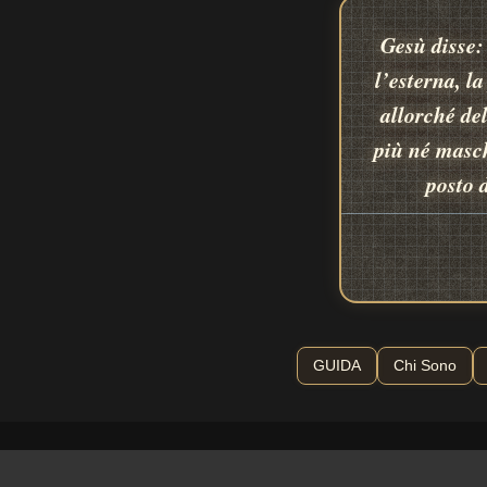
Gesù disse:
l’esterna, l
allorché de
più né masch
posto 
GUIDA
Chi Sono