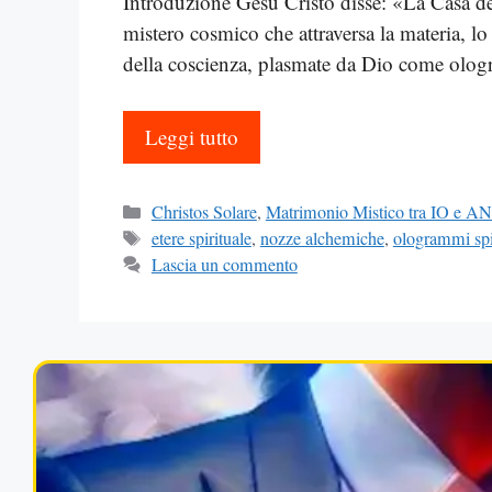
Introduzione Gesù Cristo disse: «La Casa d
mistero cosmico che attraversa la materia, lo
della coscienza, plasmate da Dio come olo
Leggi tutto
Categorie
Christos Solare
,
Matrimonio Mistico tra IO e 
Tag
etere spirituale
,
nozze alchemiche
,
ologrammi spir
Lascia un commento