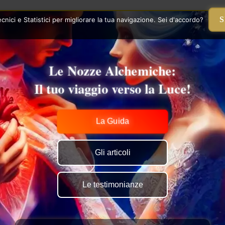
S
nici e Statistici per migliorare la tua navigazione. Sei d'accordo?
Le Nozze Alchemiche:
Il tuo viaggio verso la Luce!
La Guida
Gli articoli
Le testimonianze