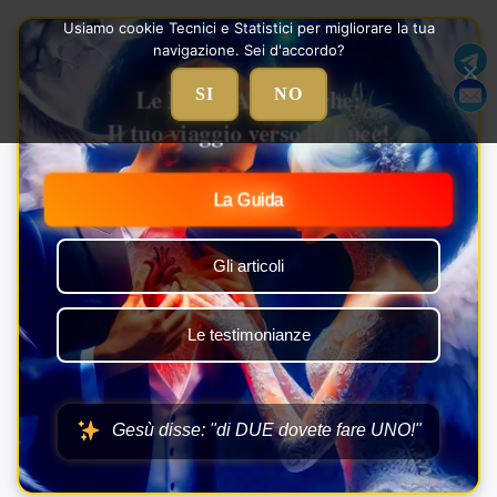
Vai
Usiamo cookie Tecnici e Statistici per migliorare la tua
al
navigazione. Sei d'accordo?
contenuto
Le Nozze Alchemiche:
SI
NO
Il tuo viaggio verso la Luce!
La Guida
Gli articoli
Le testimonianze
Gesù disse: "di DUE dovete fare UNO!"