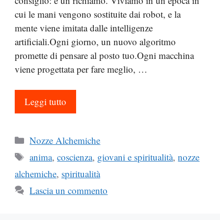
consiglio: è un richiamo. Viviamo in un’epoca in
cui le mani vengono sostituite dai robot, e la
mente viene imitata dalle intelligenze
artificiali.Ogni giorno, un nuovo algoritmo
promette di pensare al posto tuo.Ogni macchina
viene progettata per fare meglio, …
Leggi tutto
Categorie
Nozze Alchemiche
Tag
anima
,
coscienza
,
giovani e spiritualità
,
nozze
alchemiche
,
spiritualità
Lascia un commento