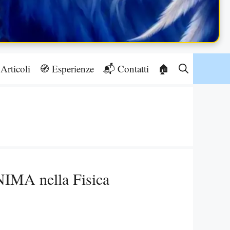
Articoli
🧭 Esperienze
📬 Contatti
🏠
NIMA nella Fisica