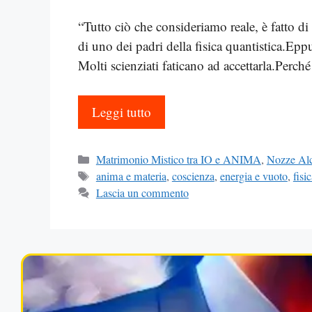
“Tutto ciò che consideriamo reale, è fatto d
di uno dei padri della fisica quantistica.Epp
Molti scienziati faticano ad accettarla.Perc
Leggi tutto
Categorie
Matrimonio Mistico tra IO e ANIMA
,
Nozze Al
Tag
anima e materia
,
coscienza
,
energia e vuoto
,
fisi
Lascia un commento