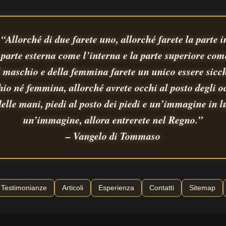
 “Allorché di due farete uno, allorché farete la parte 
a parte esterna come l’interna e la parte superiore come
l maschio e della femmina farete un unico essere sicch
io né femmina, allorché avrete occhi al posto degli o
delle mani, piedi al posto dei piedi e un’immagine in l
un’immagine, allora entrerete nel Regno.”
– Vangelo di Tommaso
Testimonianze
Articoli
Esperienza
Contatti
Sitemap