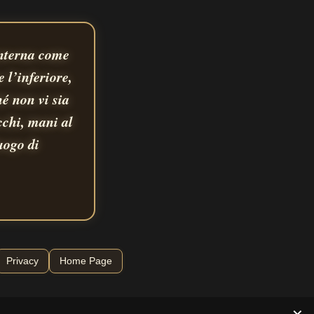
interna come
 l’inferiore,
é non vi sia
cchi, mani al
uogo di
Privacy
Home Page