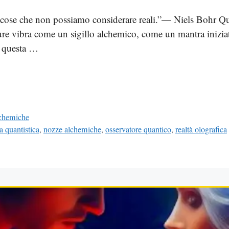
i cose che non possiamo considerare reali.”— Niels Bohr Qu
ure vibra come un sigillo alchemico, come un mantra iniziati
hé questa …
chemiche
ca quantistica
,
nozze alchemiche
,
osservatore quantico
,
realtà olografica