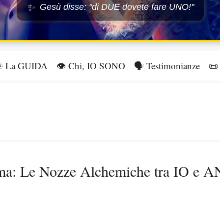
Gesù disse: "di DUE dovete fare UNO!"
✨
 La GUIDA
👁️ Chi, IO SONO
🗣️ Testimonianze
📜 
ma: Le Nozze Alchemiche tra IO e A