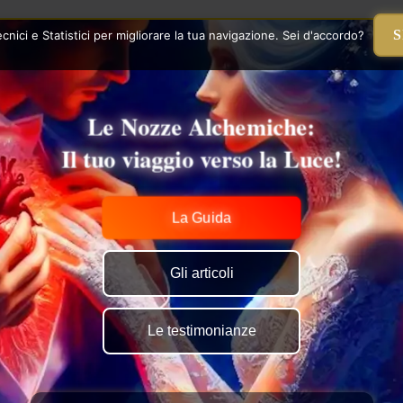
S
nici e Statistici per migliorare la tua navigazione. Sei d'accordo?
Le Nozze Alchemiche:
Il tuo viaggio verso la Luce!
La Guida
Gli articoli
Le testimonianze