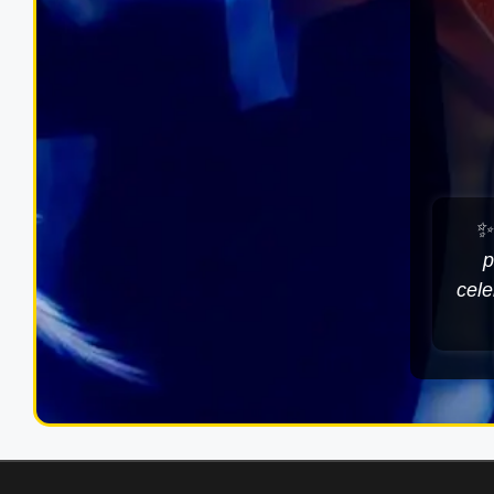
✨
p
cele