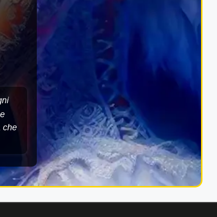
gni
he
a che