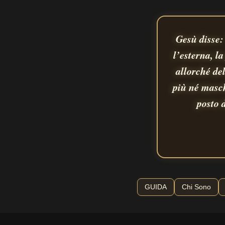
Gesù disse:
l’esterna, l
allorché de
più né masch
posto 
GUIDA
Chi Sono