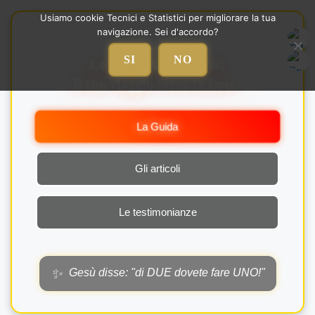
Vai
Usiamo cookie Tecnici e Statistici per migliorare la tua
al
navigazione. Sei d'accordo?
contenuto
Le Nozze Alchemiche:
SI
NO
Il tuo viaggio verso la Luce!
La Guida
Gli articoli
Le testimonianze
✨
Gesù disse: "di DUE dovete fare UNO!"