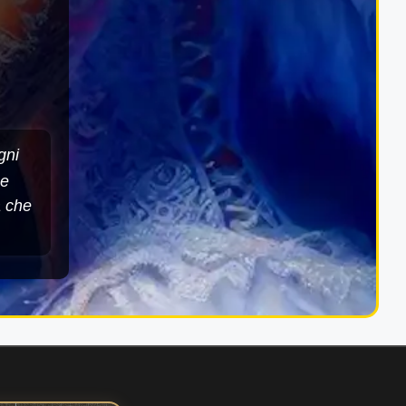
gni
he
a che