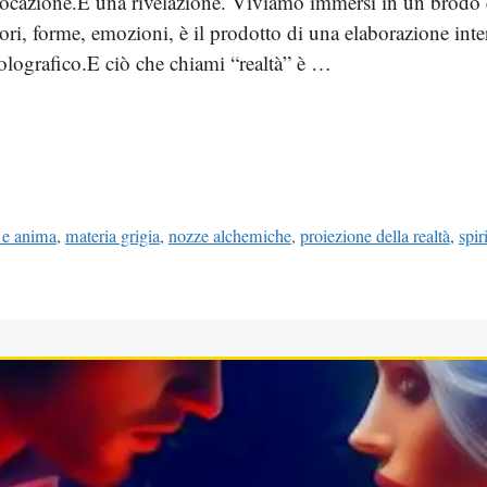
vocazione.È una rivelazione. Viviamo immersi in un brodo el
ori, forme, emozioni, è il prodotto di una elaborazione int
 olografico.E ciò che chiami “realtà” è …
 e anima
,
materia grigia
,
nozze alchemiche
,
proiezione della realtà
,
spir