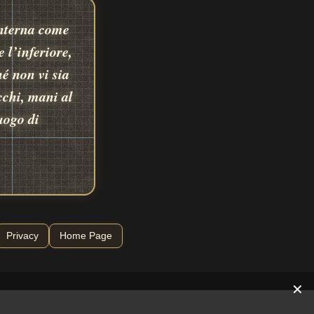
interna come
 l’inferiore,
é non vi sia
cchi, mani al
uogo di
Privacy
Home Page
✕