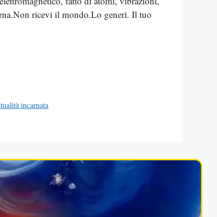
ettromagnetico, fatto di atomi, vibrazioni,
erna.Non ricevi il mondo.Lo generi. Il tuo
itualità incarnata