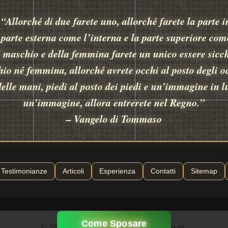
 “Allorché di due farete uno, allorché farete la parte 
a parte esterna come l’interna e la parte superiore come
l maschio e della femmina farete un unico essere sicch
io né femmina, allorché avrete occhi al posto degli o
delle mani, piedi al posto dei piedi e un’immagine in l
un’immagine, allora entrerete nel Regno.”
– Vangelo di Tommaso
Testimonianze
Articoli
Esperienza
Contatti
Sitemap
Come Sposare
© 2026 - Nozze Alchemiche - Diritti riservati.