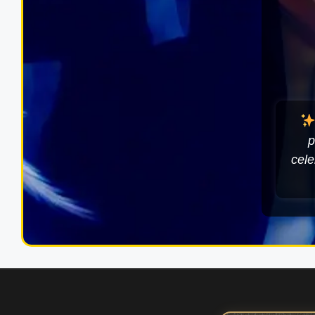
p
cele