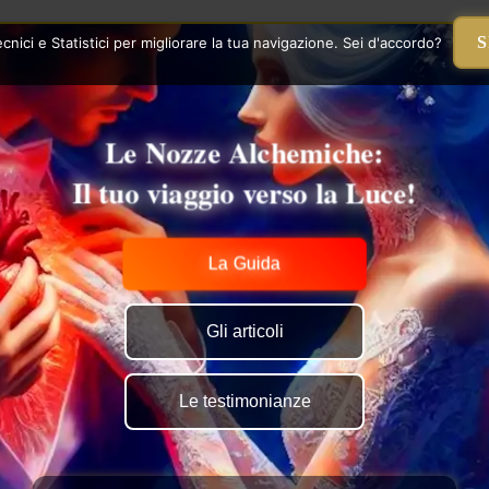
S
nici e Statistici per migliorare la tua navigazione. Sei d'accordo?
Le Nozze Alchemiche:
Il tuo viaggio verso la Luce!
La Guida
Gli articoli
Le testimonianze