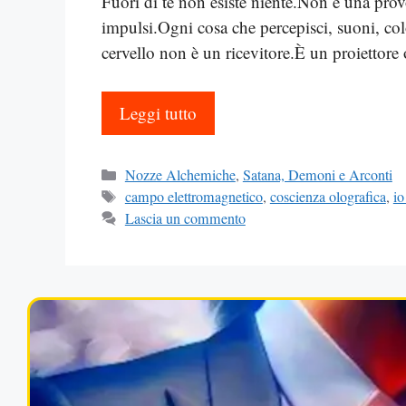
Fuori di te non esiste niente.Non è una pro
impulsi.Ogni cosa che percepisci, suoni, col
cervello non è un ricevitore.È un proiettore
Leggi tutto
Categorie
Nozze Alchemiche
,
Satana, Demoni e Arconti
Tag
campo elettromagnetico
,
coscienza olografica
,
io
Lascia un commento