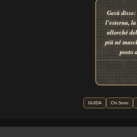
Gesù disse:
l’esterna, l
allorché de
più né masch
posto 
GUIDA
Chi Sono