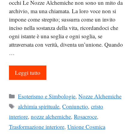
occhi Le Nozze Alchemiche non sono un mito da
archivio, ma una chiamata. La loro voce non si
impone come strepito; sussurra come un invito
inciso nella sostanza della vita, ricordandoci che
ogni istante è una soglia e ogni soglia, se
attraversata con verità, diventa un’unione. Quando
…
Leggi tutto
Categorie
Esoterismo e Simbologie
,
Nozze Alchemiche
Tag
alchimia spirituale
,
Coniunctio
,
cristo
interiore
,
nozze alchemiche
,
Rosacroce
,
Trasformazione interiore
,
Unione Cosmica