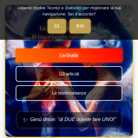
Vai
Usiamo cookie Tecnici e Statistici per migliorare la tua
al
navigazione. Sei d'accordo?
contenuto
Le Nozze Alchemiche:
SI
NO
Il tuo viaggio verso la Luce!
La Guida
Gli articoli
Le testimonianze
✨
Gesù disse: "di DUE dovete fare UNO!"