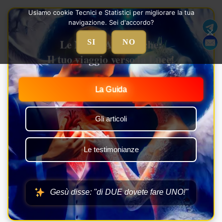
Vai
Usiamo cookie Tecnici e Statistici per migliorare la tua
al
navigazione. Sei d'accordo?
contenuto
Le Nozze Alchemiche:
SI
NO
Il tuo viaggio verso la Luce!
La Guida
Gli articoli
Le testimonianze
Gesù disse: "di DUE dovete fare UNO!"