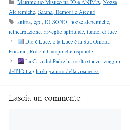
Categorie
Matrimonio Mistico tra IO e ANIMA
,
Nozze
Alchemiche
,
Satana, Demoni e Arconti
Tag
anima
,
ego
,
IO SONO
,
nozze alchemiche
,
reincarnazione
,
risveglio spirituale
,
tunnel di luce
Dio è Luce, e la Luce è la Sua Ombra:
Einstein, Rol e il Campo che risponde
La Casa del Padre ha molte stanze: viaggio
dell’IO tra gli ologrammi della coscienza
Lascia un commento
Commento