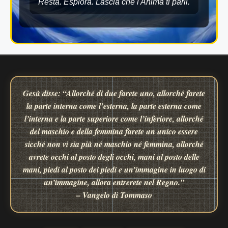
Resta. Esplora. Lascia che l'Anima ti parli.
Gesù disse: “Allorché di due farete uno, allorché farete
la parte interna come l’esterna, la parte esterna come
l’interna e la parte superiore come l’inferiore, allorché
del maschio e della femmina farete un unico essere
sicché non vi sia più né maschio né femmina, allorché
avrete occhi al posto degli occhi, mani al posto delle
mani, piedi al posto dei piedi e un’immagine in luogo di
un’immagine, allora entrerete nel Regno.”
– Vangelo di Tommaso