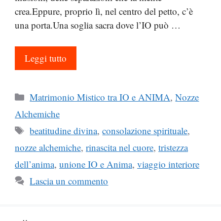
crea.Eppure, proprio lì, nel centro del petto, c’è
una porta.Una soglia sacra dove l’IO può …
Leggi tutto
Categorie
Matrimonio Mistico tra IO e ANIMA
,
Nozze
Alchemiche
Tag
beatitudine divina
,
consolazione spirituale
,
nozze alchemiche
,
rinascita nel cuore
,
tristezza
dell’anima
,
unione IO e Anima
,
viaggio interiore
Lascia un commento