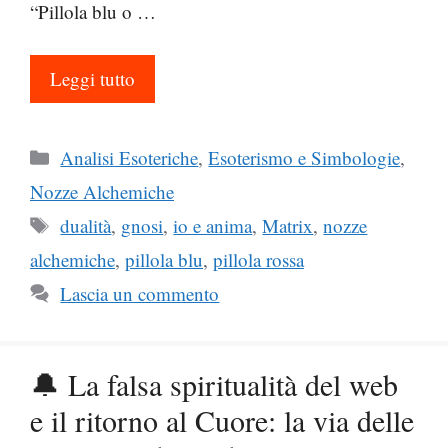
“Pillola blu o …
Leggi tutto
Categorie
Analisi Esoteriche
,
Esoterismo e Simbologie
,
Nozze Alchemiche
Tag
dualità
,
gnosi
,
io e anima
,
Matrix
,
nozze
alchemiche
,
pillola blu
,
pillola rossa
Lascia un commento
🔔 La falsa spiritualità del web
e il ritorno al Cuore: la via delle