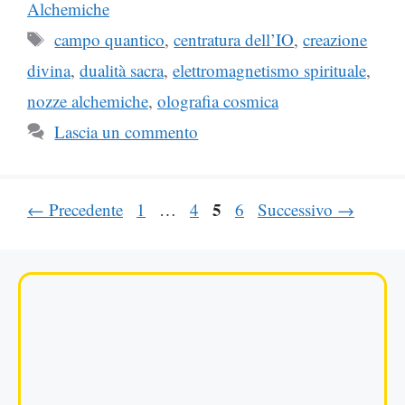
Alchemiche
Tag
campo quantico
,
centratura dell’IO
,
creazione
divina
,
dualità sacra
,
elettromagnetismo spirituale
,
nozze alchemiche
,
olografia cosmica
Lascia un commento
Pagina
Pagina
Pagina
5
Pagina
←
Precedente
1
…
4
6
Successivo
→