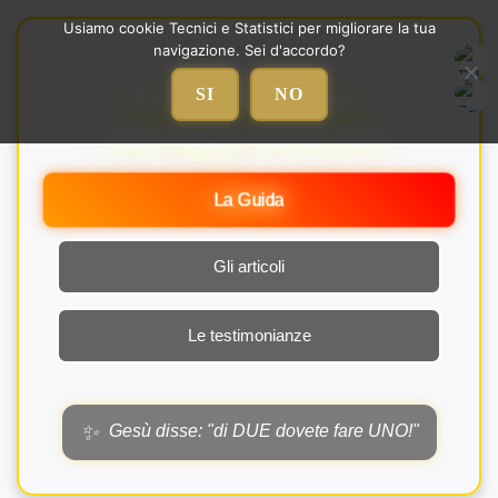
Vai
Usiamo cookie Tecnici e Statistici per migliorare la tua
al
navigazione. Sei d'accordo?
contenuto
Le Nozze Alchemiche:
SI
NO
Il tuo viaggio verso la Luce!
La Guida
Gli articoli
Le testimonianze
✨
Gesù disse: "di DUE dovete fare UNO!"