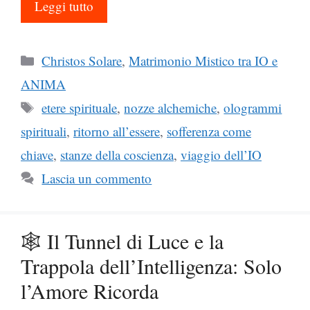
Leggi tutto
Categorie
Christos Solare
,
Matrimonio Mistico tra IO e
ANIMA
Tag
etere spirituale
,
nozze alchemiche
,
ologrammi
spirituali
,
ritorno all’essere
,
sofferenza come
chiave
,
stanze della coscienza
,
viaggio dell’IO
Lascia un commento
🕸️ Il Tunnel di Luce e la
Trappola dell’Intelligenza: Solo
l’Amore Ricorda