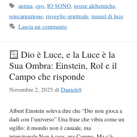
Tag
anima
,
ego
,
IO SONO
,
nozze alchemiche
,
reincarnazione
,
risveglio spirituale
,
tunnel di luce
Lascia un commento
🪟 Dio è Luce, e la Luce è la
Sua Ombra: Einstein, Rol e il
Campo che risponde
Novembre 2, 2025
di
Daniele9
Albert Einstein soleva dire che “Dio non gioca a
dadi con l’universo”.Una frase che vibra come un
sigillo: il mondo non è casuale, ma
intenzionale.Non è caos, ma Campo. Ma c’è