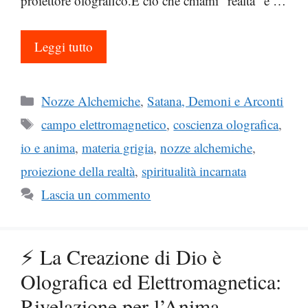
proiettore olografico.E ciò che chiami “realtà” è …
Leggi tutto
Categorie
Nozze Alchemiche
,
Satana, Demoni e Arconti
Tag
campo elettromagnetico
,
coscienza olografica
,
io e anima
,
materia grigia
,
nozze alchemiche
,
proiezione della realtà
,
spiritualità incarnata
Lascia un commento
⚡ La Creazione di Dio è
Olografica ed Elettromagnetica:
Rivelazione per l’Anima