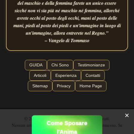
del maschio e della femmina farete un unico essere
sicché non vi sia più né maschio né femmina, allorché
avrete occhi al posto degli occhi, mani al posto delle
mani, piedi al posto dei piedi e un’immagine in luogo di
un’immagine, allora entrerete nel Regno.”
– Vangelo di Tommaso
GUIDA
Chi Sono
Testimonianze
Articoli
Esperienza
Contatti
Sitemap
Privacy
Home Page
✕
© 2026 - Nozze Alchemiche - Diritti riservati.
Come Sposare
Nessun articolo può essere ripubblicato senza permesso. Se
vuoi farlo, contattami.
l'Anima