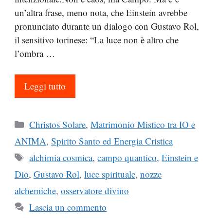
un’altra frase, meno nota, che Einstein avrebbe
pronunciato durante un dialogo con Gustavo Rol,
il sensitivo torinese: “La luce non è altro che
l’ombra …
Leggi tutto
Categorie
Christos Solare
,
Matrimonio Mistico tra IO e
ANIMA
,
Spirito Santo ed Energia Cristica
Tag
alchimia cosmica
,
campo quantico
,
Einstein e
Dio
,
Gustavo Rol
,
luce spirituale
,
nozze
alchemiche
,
osservatore divino
Lascia un commento