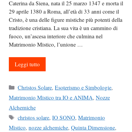
Caterina da Siena, nata il 25 marzo 1347 e morta il
29 aprile 1380 a Roma, all’età di 33 anni come il
Cristo, è una delle figure mistiche più potenti della
tradizione cristiana. La sua vita è un cammino di
fuoco, un’ascesa interiore che culmina nel
Matrimonio Mistico, l’unione …
Leggi tutto
Categorie
Christos Solare
,
Esoterismo e Simbologie
,
Matrimonio Mistico tra IO e ANIMA
,
Nozze
Alchemiche
Tag
christos solare
,
IO SONO
,
Matrimonio
Mistico
,
nozze alchemiche
,
Quinta Dimensione
,