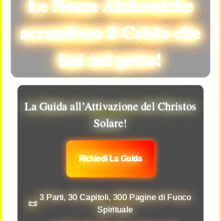
Le Nozze Alchemiche
accendono il Cristo che
hai nel petto!
La Guida all’Attivazione del Christos
Solare!
Richiedi La Guida
3 Parti, 30 Capitoli, 300 Pagine di Fuoco
📜
Spirituale
Il Testo Vivente che consacra il 3°